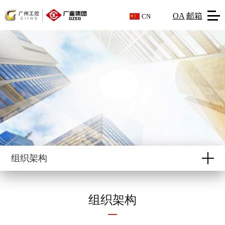
OA
邮箱
CN
组织架构
组织架构