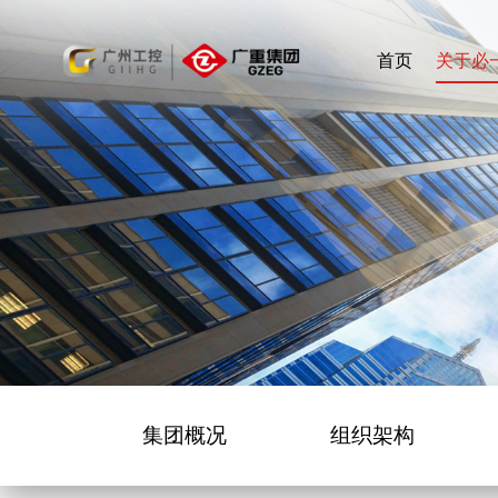
首页
关于必
集团概况
组织架构