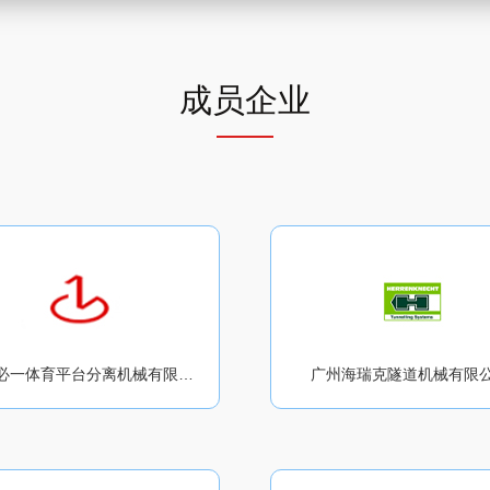
成员企业
广州必一体育平台分离机械有限公司
广州海瑞克隧道机械有限